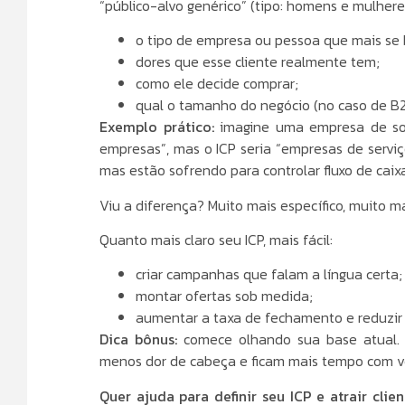
“público-alvo genérico” (tipo: homens e mulhere
o tipo de empresa ou pessoa que mais se 
dores que esse cliente realmente tem;
como ele decide comprar;
qual o tamanho do negócio (no caso de B2
Exemplo prático:
imagine uma empresa de soft
empresas”, mas o ICP seria “empresas de servi
mas estão sofrendo para controlar fluxo de caixa
Viu a diferença? Muito mais específico, muito ma
Quanto mais claro seu ICP, mais fácil:
criar campanhas que falam a língua certa;
montar ofertas sob medida;
aumentar a taxa de fechamento e reduzir 
Dica bônus:
comece olhando sua base atual. 
menos dor de cabeça e ficam mais tempo com voc
Quer ajuda para definir seu ICP e atrair cli