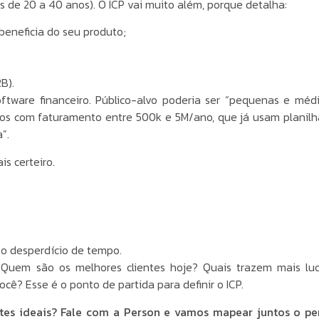
s de 20 a 40 anos). O ICP vai muito além, porque detalha:
beneficia do seu produto;
B).
ware financeiro. Público-alvo poderia ser “pequenas e méd
ços com faturamento entre 500k e 5M/ano, que já usam planilh
”.
is certeiro.
o desperdício de tempo.
Quem são os melhores clientes hoje? Quais trazem mais luc
ê? Esse é o ponto de partida para definir o ICP.
entes ideais? Fale com a Person e vamos mapear juntos o per